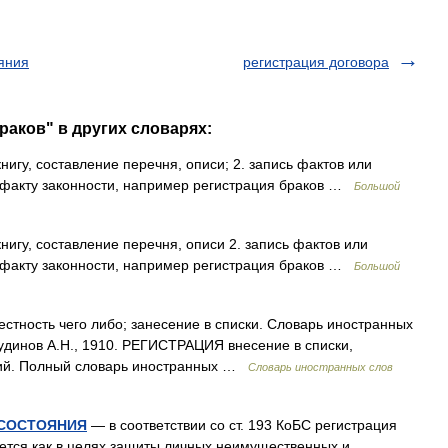
ояния
регистрация договора
раков" в других словарях:
книгу, составление перечня, описи; 2. запись фактов или
я факту законности, например регистрация браков …
Большой
книгу, составление перечня, описи 2. запись фактов или
я факту законности, например регистрация браков …
Большой
естность чего либо; занесение в списки. Словарь иностранных
Чудинов А.Н., 1910. РЕГИСТРАЦИЯ внесение в списки,
ений. Полный словарь иностранных …
Словарь иностранных слов
 СОСТОЯНИЯ
— в соответствии со ст. 193 КоБС регистрация
ается как в целях защиты личных неимущественных и