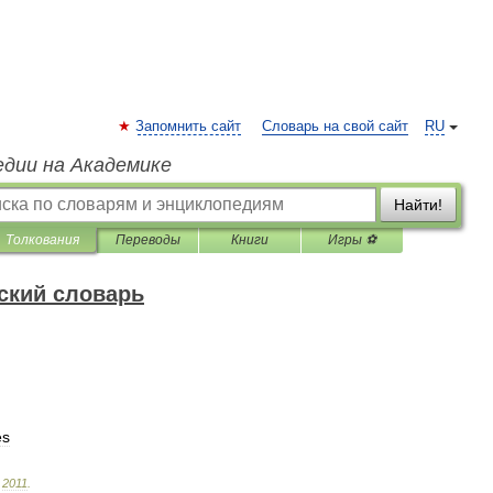
Запомнить сайт
Словарь на свой сайт
RU
едии на Академике
Найти!
Толкования
Переводы
Книги
Игры ⚽
ский словарь
es
.
2011
.