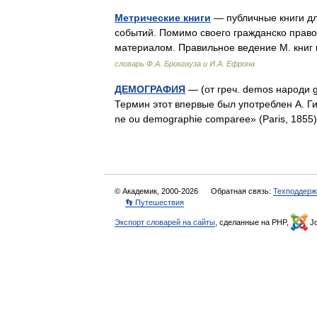
Метрические книги
— публичные книги дл
событий. Помимо своего гражданско право
материалом. Правильное ведение М. кни
словарь Ф.А. Брокгауза и И.А. Ефрона
ДЕМОГРАФИЯ
— (от греч. demos народи 
Термин этот впервые был употреблен А. Гийя
ne ou demographie comparee» (Paris, 18
© Академик, 2000-2026
Обратная связь:
Техподдерж
👣 Путешествия
Экспорт словарей на сайты
, сделанные на PHP,
Jo