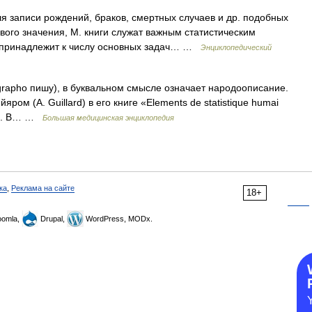
я записи рождений, браков, смертных случаев и др. подобных
вого значения, М. книги служат важным статистическим
г принадлежит к числу основных задач… …
Энциклопедический
grapho пишу), в буквальном смысле означает народоописание.
ром (A. Guillard) в его книге «Elements de statistique humai
55). В… …
Большая медицинская энциклопедия
ка
,
Реклама на сайте
18+
omla,
Drupal,
WordPress, MODx.