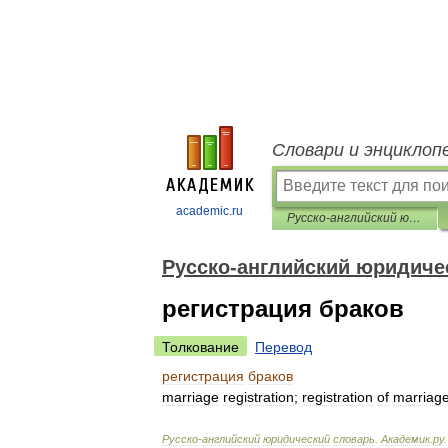
Словари и энциклоп
academic.ru
Русско-английский юридический словарь
Русско-английский юридиче
регистрация браков
Толкование
Перевод
регистрация
браков
marriage
registration
;
registration
of
marriag
Русско
-
английский
юридический
словарь
.
Академик
.
ру