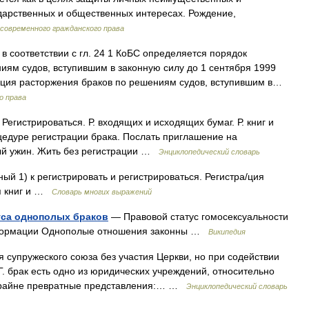
ударственных и общественных интересах. Рождение,
современного гражданского права
в соответствии с гл. 24 1 КоБС определяется порядок
иям судов, вступившим в законную силу до 1 сентября 1999
трация расторжения браков по решениям судов, вступившим в…
о права
 Регистрироваться. Р. входящих и исходящих бумаг. Р. книг и
роцедуре регистрации брака. Послать приглашение на
ый ужин. Жить без регистрации …
Энциклопедический словарь
ный 1) к регистрировать и регистрироваться. Регистра/ция
ия книг и …
Словарь многих выражений
уса однополых браков
— Правовой статус гомосексуальности
формации Однополые отношения законны …
Википедия
супружеского союза без участия Церкви, но при содействии
 Г. брак есть одно из юридических учреждений, относительно
 крайне превратные представления:… …
Энциклопедический словарь