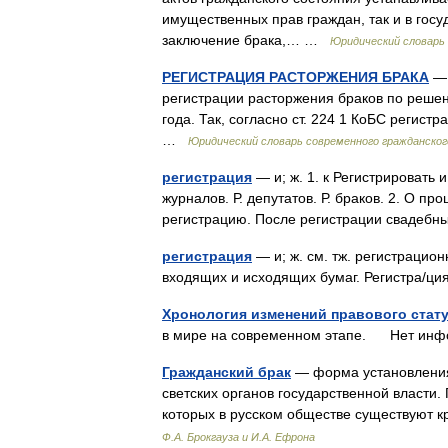
имущественных прав граждан, так и в гос
заключение брака,… …
Юридический словарь 
РЕГИСТРАЦИЯ РАСТОРЖЕНИЯ БРАКА
— 
регистрации расторжения браков по решен
года. Так, согласно ст. 224 1 КоБС регис
…
Юридический словарь современного гражданског
регистрация
— и; ж. 1. к Регистрировать и
журналов. Р. депутатов. Р. браков. 2. О п
регистрацию. После регистрации свадебн
регистрация
— и; ж. см. тж. регистрацион
входящих и исходящих бумаг. Регистра/ц
Хронология изменений правового стат
в мире на современном этапе. Нет ин
Гражданский брак
— форма установления 
светских органов государственной власти.
которых в русском обществе существуют
Ф.А. Брокгауза и И.А. Ефрона